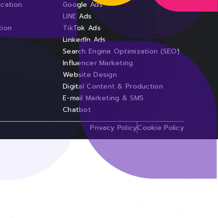
cation
Google Ads
LINE Ads
tion
TikTok Ads
LinkedIn Ads
Search Engine Optimization (SEO)
Influencer Marketing
Website Design
Digital Content & Production
E-mail Marketing & SMS
Chatbot
Privacy Policy
Cookie Policy