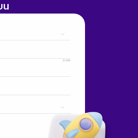
ียน
0
/
300