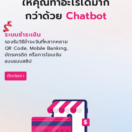
ให้คุณทำอะไรได้มาก
กว่าด้วย
Chatbot
ระบบชำระเงิน
ร
รองรับวิธีชำระเงินที่หลากหลาย
แส
QR Code, Mobile Banking,
ลู
บัตรเครดิต หรือการโอนเงิน
ออ
แบบแนบสลิป
ต
ติดต่อเรา